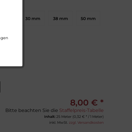
25 mm
30 mm
38 mm
50 mm
ungen
8,00 € *
Bitte beachten Sie die
Staffelpreis-Tabelle
Inhalt:
25 Meter (
0,32 €
* / 1 Meter)
inkl. MwSt.
zzgl. Versandkosten