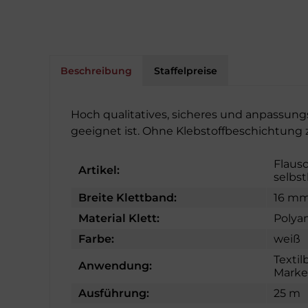
Beschreibung
Staffelpreise
Hoch qualitatives, sicheres und anpassun
geeignet ist. Ohne Klebstoffbeschichtung
Flaus
Artikel:
selbs
Breite Klettband:
16 m
Material Klett:
Polya
Farbe:
weiß
Textil
Anwendung:
Marke
Ausführung:
25 m