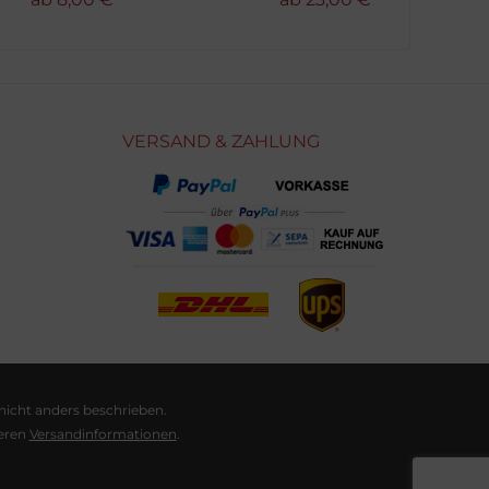
VERSAND & ZAHLUNG
cht anders beschrieben.
seren
Versandinformationen
.