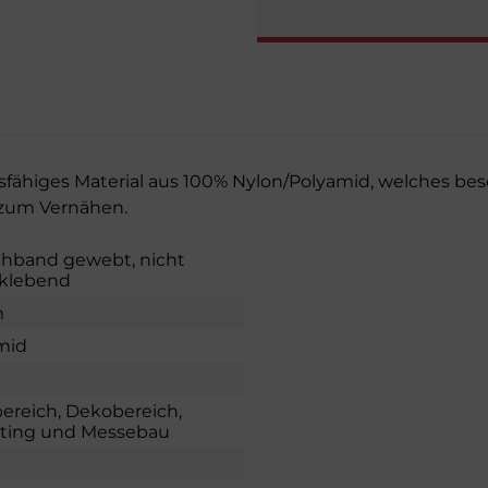
gsfähiges Material aus 100% Nylon/Polyamid, welches b
 zum Vernähen.
chband gewebt, nicht
tklebend
m
mid
bereich, Dekobereich,
ting und Messebau