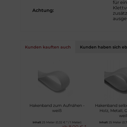
für e
Klettv
Achtung:
zusät
ausgew
Kunden kauften auch
Kunden haben sich eb
Hakenband zum Aufnähen -
Hakenband selbs
weiß
Holz, Metall, G
wei
Inhalt
25 Meter
(0,32 € * / 1 Meter)
Inhalt
25 Meter
(0,
ab 8,00 € *