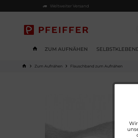
Weltweiter Versand
ZUM AUFNÄHEN
SELBSTKLEBEN
Zum Aufnähen
Flauschband zum Aufnähen
Wir
unse