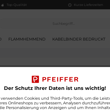
Top-Qualität
Kurze Lieferzeiten
D
FLAMMHEMMEND
KABELBINDER BEDRUCKT
Flauschband z
Sofort versandfertig, Lieferzei
Der Schutz Ihrer Daten ist uns wichtig!
 verwenden Cookies und Third-Party-Tools, um die Leis
res Onlineshops zu verbessern, Analysen durchzuführen
die Personalisierung von Anzeigen und um Ihnen Inhalt