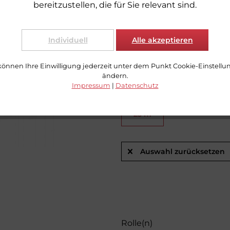
bereitzustellen, die für Sie relevant sind.
Breite
16 mm
20 mm
Individuell
Alle akzeptieren
100 mm
können Ihre Einwilligung jederzeit unter dem Punkt Cookie-Einstell
ändern.
Impressum
|
Datenschutz
Länge (pro Rolle)
25 m
Auswahl zurücksetzen
Rolle(n)