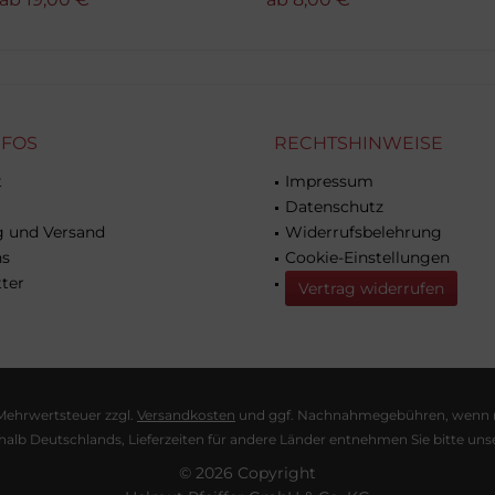
NFOS
RECHTSHINWEISE
t
Impressum
Datenschutz
g und Versand
Widerrufsbelehrung
ns
Cookie-Einstellungen
ter
Vertrag widerrufen
. Mehrwertsteuer zzgl.
Versandkosten
und ggf. Nachnahmegebühren, wenn ni
erhalb Deutschlands, Lieferzeiten für andere Länder entnehmen Sie bitte un
© 2026 Copyright