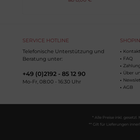
SERVICE HOTLINE
SHOPI
Telefonische Unterstützung und
Kontak
FAQ
Beratung unter:
Zahlun
Über u
+49 (0)2192 - 85 12 90
Newslet
Mo-Fr, 08:00 - 16:30 Uhr
AGB
Umsetzung
Umsetzung
des
des
Gurtband
Klettband
* Alle Preise inkl. gesetzl
Profishops
Profishops
** Gilt für Lieferungen inn
durch
durch
die
die
Kölner
Kölner