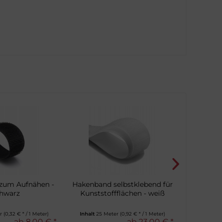
zum Aufnähen -
Hakenband selbstklebend für
Hakenban
hwarz
Kunststoffflächen - weiß
Holz, M
er
(0,32 € * / 1 Meter)
Inhalt
25 Meter
(0,92 € * / 1 Meter)
Inhalt
25 
ab 8,00 € *
ab 23,00 € *