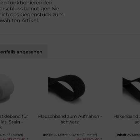
inen funktionierenden
erschluss benötigen Sie
zlich das Gegenstück zum
ählten Artikel.
enfalls angesehen
tklebend für
Flauschband zum Aufnähen -
Hakenband 
las, Stein -
schwarz
sc
ß
76 € * / 1 Meter)
Inhalt
25 Meter
(0,32 € * / 1 Meter)
Inhalt
25 Met
ab 19,00 € *
ab 8,00 € *