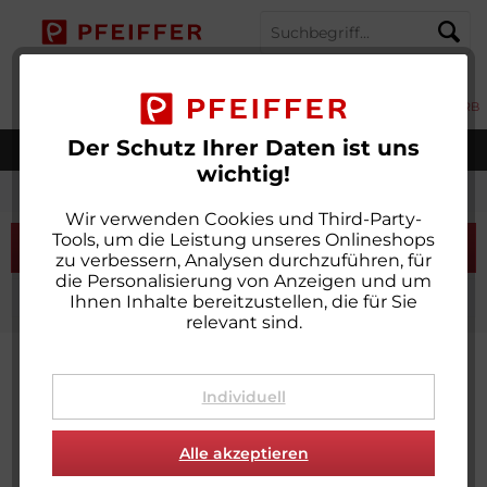
MENÜ
MEIN KONTO
MERKZETTEL
WARENKORB
Der Schutz Ihrer Daten ist uns
Weltweiter Versand
wichtig!
Selbstklebend
Wir verwenden Cookies und Third-Party-
Tools, um die Leistung unseres Onlineshops
Filtern
zu verbessern, Analysen durchzuführen, für
die Personalisierung von Anzeigen und um
Ihnen Inhalte bereitzustellen, die für Sie
relevant sind.
Individuell
Alle akzeptieren