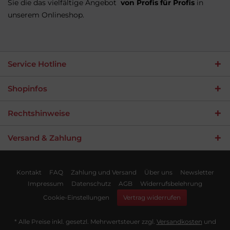
Sie die das vielfältige Angebot
von Profis für Profis
in
unserem Onlineshop.
Service Hotline
Shopinfos
Rechtshinweise
Versand & Zahlung
Umsetzung
Umsetzung
des
des
Gurtband
Klettband
Kontakt
FAQ
Zahlung und Versand
Über uns
Newsletter
Profishops
Profishops
Impressum
Datenschutz
AGB
Widerrufsbelehrung
durch
durch
die
die
Cookie-Einstellungen
Vertrag widerrufen
Kölner
Kölner
Shopware
Shopware
Partner
Partner
* Alle Preise inkl. gesetzl. Mehrwertsteuer zzgl.
Versandkosten
und
Agentur
Agentur