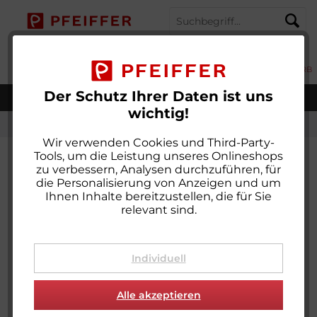
MENÜ
MEIN KONTO
MERKZETTEL
WARENKORB
Der Schutz Ihrer Daten ist uns
Weltweiter Versand
wichtig!
Flauschband farbig zum Nähen
Wir verwenden Cookies und Third-Party-
Tools, um die Leistung unseres Onlineshops
zu verbessern, Analysen durchzuführen, für
die Personalisierung von Anzeigen und um
Ihnen Inhalte bereitzustellen, die für Sie
relevant sind.
Individuell
Alle akzeptieren